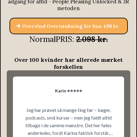
adgang for altid - People Pleasing Unlocked & 3R
metoden
Overvind Overtænkning for kun 498 kr.
NormalPRIS:
2.098 kr.
Over 100 kvinder har allerede mærket
forskellen
Karin ⭐️⭐️⭐️⭐️⭐️
Jeg har prøvet så mange ting før – bøger,
podcasts, små kurser – men jeg faldt altid
tilbage i de samme mønstre. Det her føles
anderledes, fordi Karina faktisk forstår,