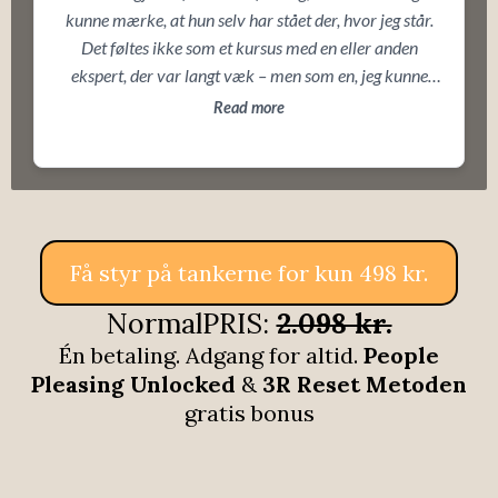
kunne mærke, at hun selv har stået der, hvor jeg står.
Det føltes ikke som et kursus med en eller anden
ekspert, der var langt væk – men som en, jeg kunne
spejle mig i. Hun er ærlig og direkte, og det ramte mig
Read more
lige i maven.
Få styr på tankerne for kun 498 kr.
NormalPRIS:
2.098 kr.
Én betaling. Adgang for altid.
People
Pleasing Unlocked
&
3R Reset Metoden
gratis bonus