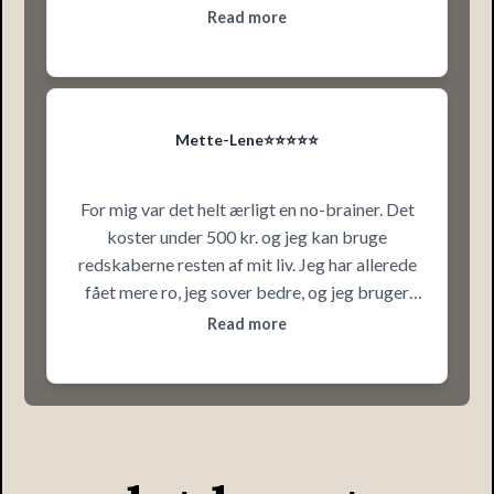
hvordan det er at sidde fast i hovedet. Hun
Read more
siger tingene, som de er, og det gør, at jeg tør
tro på, at jeg også kan ændre det.
Mette-Lene⭐️⭐️⭐️⭐️⭐️
For mig var det helt ærligt en no-brainer. Det
koster under 500 kr. og jeg kan bruge
redskaberne resten af mit liv. Jeg har allerede
fået mere ro, jeg sover bedre, og jeg bruger
ikke hele min energi på at tvivle på mig selv
Read more
længere