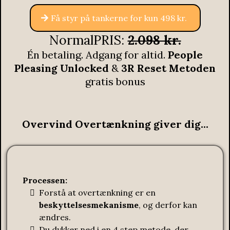
Få styr på tankerne for kun 498 kr.
NormalPRIS:
2.098 kr.
Én betaling. Adgang for altid.
People
Pleasing Unlocked
&
3R Reset Metoden
gratis bonus
Overvind Overtænkning giver dig...
Processen:
Forstå at overtænkning er en
beskyttelsesmekanisme
, og derfor kan
ændres.
Du dykker ned i en 4 step metode, der