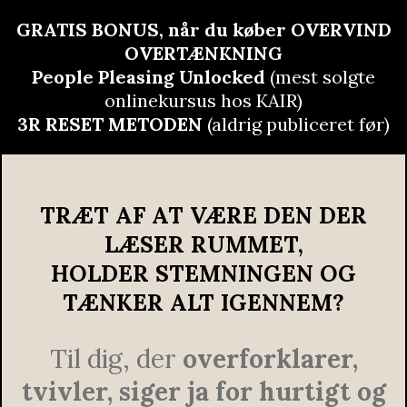
GRATIS BONUS, når du køber OVERVIND
OVERTÆNKNING
People Pleasing Unlocked
(mest solgte
onlinekursus hos KAIR)
3R RESET METODEN
(aldrig publiceret før)
TRÆT AF AT VÆRE DEN DER
LÆSER RUMMET,
HOLDER STEMNINGEN OG
TÆNKER ALT IGENNEM?
Til dig, der
overforklarer,
tvivler, siger ja for hurtigt og