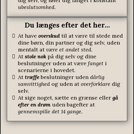
dig selv, og føler dig fanget i konstant
ubeslutsomhed.
Du længes efter det her…
At have
overskud
til at være til stede med
dine børn, din partner og dig selv, uden
mentalt at
være et andet sted.
At
stole nok
på dig selv og dine
beslutninger uden at være
fanget
i
scenarierne i hovedet.
At
træffe
beslutninger uden
dårlig
samvittighed
og uden at
overforklare
dig
selv.
At sige noget, sætte en grænse eller
gå
efter en drøm
uden bagefter at
gennemspille det 14 gange.